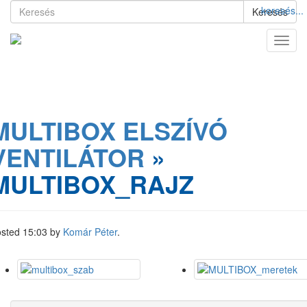
keresés...
Keresés
MULTIBOX ELSZÍVÓ
VENTILÁTOR
»
MULTIBOX_RAJZ
osted
15:03
by
Komár Péter
.